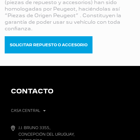
(piezas de repuesto y accesorios) han sido
homologadas por Peugeot, haciéndolas así
“Piezas de Origen Peugeot” . Constituyen la
garantía de poder usar su vehículo con toda
confianza.
SOLICITAR REPUESTO O ACCESORIO
CONTACTO
CASA CENTRAL
J.J. BRUNO 3355,
CONCEPCIÓN DEL URUGUAY,